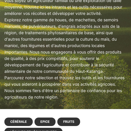
vous soyez un agriculteur familial ou une exploitation de taille
moyenne, trouvez ici les intrants et les outils nécessaires pour
améliorer vos récoltes et développer votre activité.
Explorez notre gamme de houes, de machettes, de semoirs
manuels, de pulvérisateurs, d'engrais adaptés aux sols de la
région, de traitements phytosanitaires de base, ainsi que
d'autres fournitures essentielles pour la culture du maïs, du
manioc, des légumes et d'autres productions locales
importantes. Nous nous engageons à vous offrir des produits
de qualité, à des prix compétitifs, pour soutenir le
développement de l'agriculture et contribuer à la sécurité
alimentaire de notre communauté du Haut-Katanga.
Parcourez notre sélection et trouvez les outils et les fournitures
qui vous aideront à prospérer dans vos activités agricoles.
Nous sommes fiers d'être un partenaire de confiance pour les
agriculteurs de notre région.
CÉRÉRALE
EPICE
FRUITS