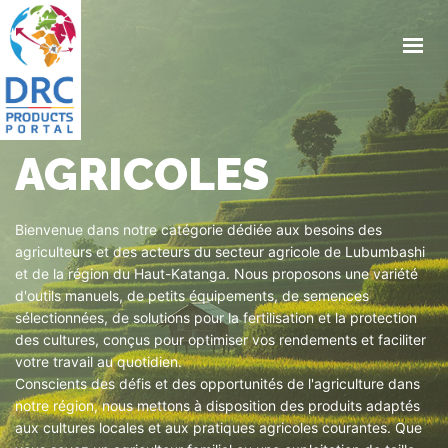
ACCUEIL
À PROPOS
SHOP
AGRICOLES
PIC
CONTACTS
Bienvenue dans notre catégorie dédiée aux besoins des
0
agriculteurs et des acteurs du secteur agricole de Lubumbashi
et de la région du Haut-Katanga. Nous proposons une variété
d'outils manuels, de petits équipements, de semences
CONTACTEZ-NOUS
sélectionnées, de solutions pour la fertilisation et la protection
des cultures, conçus pour optimiser vos rendements et faciliter
votre travail au quotidien.
Conscients des défis et des opportunités de l'agriculture dans
notre région, nous mettons à disposition des produits adaptés
aux cultures locales et aux pratiques agricoles courantes. Que