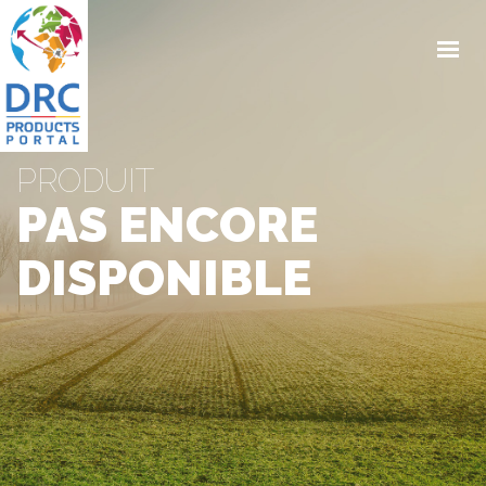
ACCUEIL
À PROPOS
SHOP
PRODUIT
PIC
CONTACTS
PAS ENCORE
DISPONIBLE
CONTACTEZ-NOUS