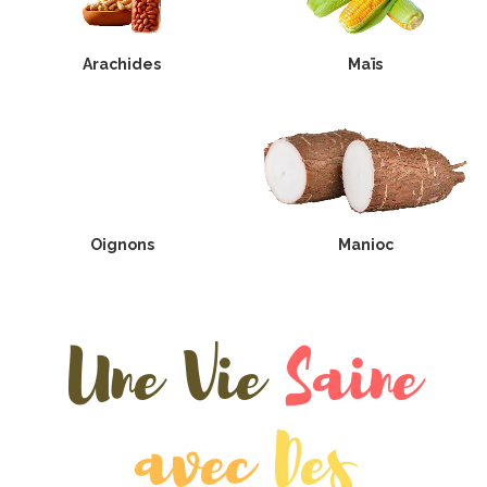
Arachides
Maïs
Oignons
Manioc
Une Vie
Saine
avec
Des