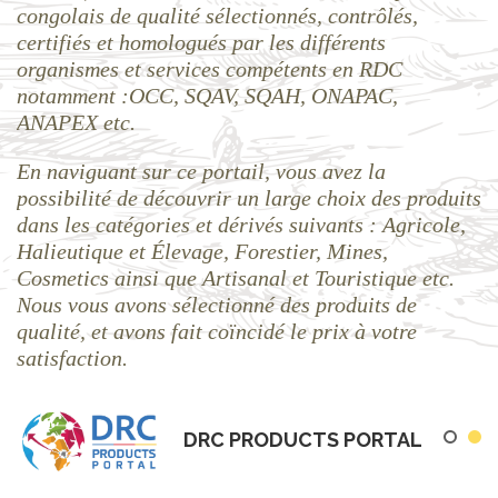
la vente des produits d’origine congolaise et
facilitation des échanges et du commerce basée à
Kinshasa (RDC). Elle offre ainsi, trois possibilités
aux producteurs, entrepreneurs, entreprises,
institutions ainsi qu’aux consommateurs à savoir :
- La promotion et vente des produits d’origine
congolaise des filières agricoles, agro-
alimentaires, agro-industrie et non alimentaires ;
- L’accès d’informations fiables sur le Commerce,
les Expositions Universelles, les Foires et Salons,
les Producteurs, les Produits et Prix, les Marchés
d’exportations (débouchés des produits), les
normes Sanitaires et Phytosanitaires ainsi que sur
les autres exigences réglementaires et
administratives y compris à la formation et
réseautage ;
- La découverte d'opportunités commerciales
d’investissement.