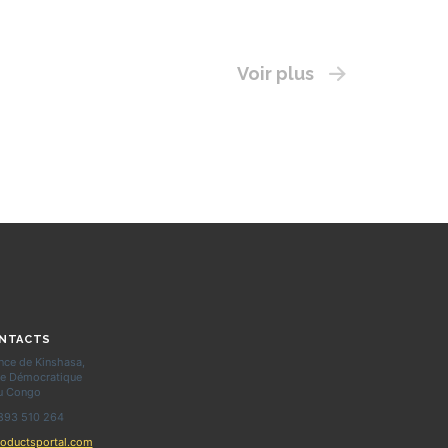
Voir plus
NTACTS
ince de Kinshasa,
ue Démocratique
u Congo
893 510 264
oductsportal.com