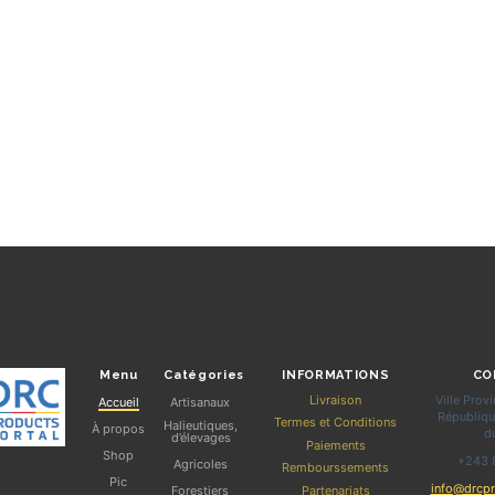
Menu
Catégories
INFORMATIONS
CO
Livraison
Ville Prov
Accueil
Artisanaux
Républiq
Termes et Conditions
Halieutiques,
À propos
d
d’élevages
Paiements
Shop
+243 
Agricoles
Rembourssements
Pic
info@drcpr
Partenariats
Forestiers