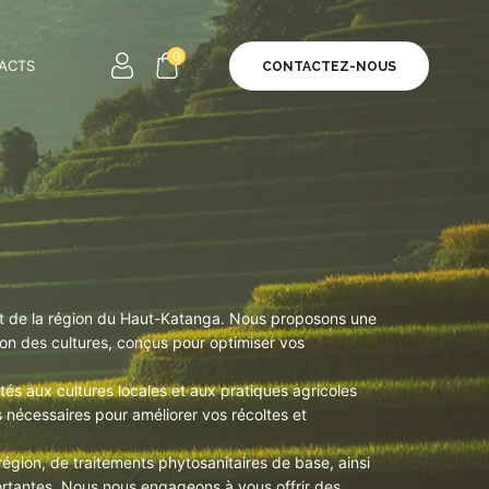
0
ACTS
CONTACTEZ-NOUS
et de la région du Haut-Katanga. Nous proposons une
tion des cultures, conçus pour optimiser vos
tés aux cultures locales et aux pratiques agricoles
ls nécessaires pour améliorer vos récoltes et
gion, de traitements phytosanitaires de base, ainsi
portantes. Nous nous engageons à vous offrir des