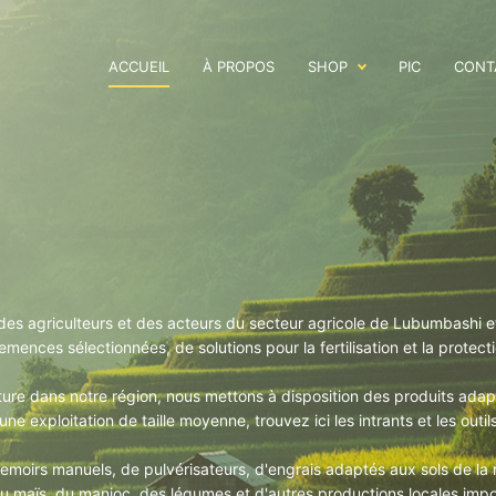
ACCUEIL
À PROPOS
SHOP
PIC
CONT
des agriculteurs et des acteurs du secteur agricole de Lubumbashi 
emences sélectionnées, de solutions pour la fertilisation et la protec
ture dans notre région, nous mettons à disposition des produits adap
ne exploitation de taille moyenne, trouvez ici les intrants et les outi
oirs manuels, de pulvérisateurs, d'engrais adaptés aux sols de la ré
e du maïs, du manioc, des légumes et d'autres productions locales im