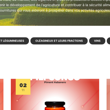
utenir le développement de l'agriculture et contribuer à la sécurité 
s fournitures qui vous aideront à prospérer dans vos activités agricol
ET LÉGUMINEUSES
OLÉAGINEUX ET LEURS FRACTIONS
VINS
02
11