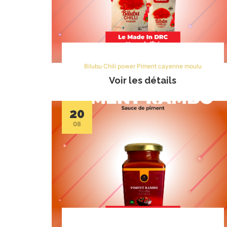
Bilubu Chili power Piment cayenne moulu
Voir les détails
20
08